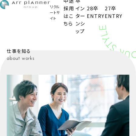
中途
卒
リクル
採用
イン
28卒
27卒
ートサ
はこ
ター
ENTRY
ENTRY
イト
ちら
ンシ
ップ
仕事を知る
about works