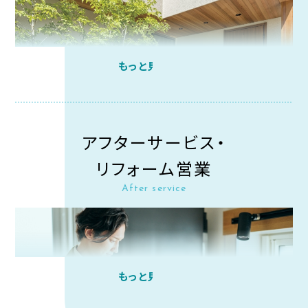
もっと見る
アフターサービス・
リフォーム営業
住宅会社ならではの
After service
トータルプラン
営業部門や設計部門等からの依頼を受け、プランニング・
見積もり・打ち合わせを行います。施工以降は、社内他部
署と連携しながら工事完了までを見届けます。
もっと見る
エクステリアは家の見え方や全体の雰囲気、時には建物
の価値を大きく左右します。お客様に一層ご満足いただく