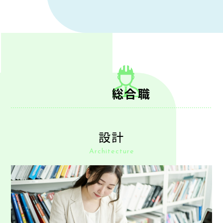
ための重要な役割を担っています。
外構デザイン
CADでの
見積りと
提案
図面作成
予算管理
当社の満足度を上げる
施工後の
工事の
アフター
重要な役割
進捗・管理
etc...
フォロー
技術系総合職
当社で建築・購入いただいたオーナー様宅の定期点検・
メンテナンス等のカスタマーズサ―ビスが主な内容です。
また、お客様のライフスタイルに合わせたリフォーム提案
を行い、工事管理や品質チェックも行います。
設計
Architecture
建築やリフォームの知識や経験を活かしてお客様のニー
ズを迅速に把握し解決することで、当社のサービスにご満
足いただくための重要な役割を果たす業務です。
メンテナンス
リフォーム
定期点検
提案
提案